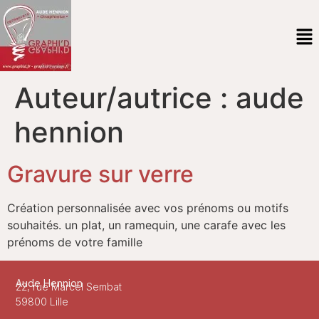
Auteur/autrice :
aude
hennion
Gravure sur verre
Création personnalisée avec vos prénoms ou motifs
souhaités. un plat, un ramequin, une carafe avec les
prénoms de votre famille
Aude Hennion
22, rue Marcel Sembat
59800 Lille