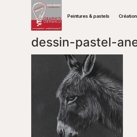
Peintures & pastels
Création
dessin-pastel-an