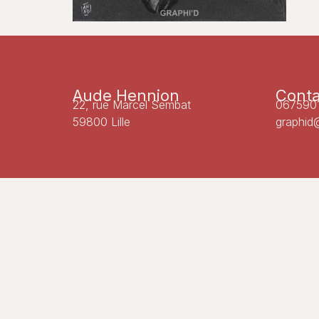
Aude Hennion
Conta
22, rue Marcel Sembat
067590
59800 Lille
graphid